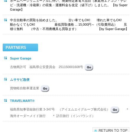
ホームページリニューアルに伴い、廃棄特定家電４品目（家庭用エアコン・テレ
ビ・洗濯機・冷蔵庫）の収集・運搬料金を改定（値下げ）しました。 【by Super
Garage】
中古自動車の買取を始めました。 古い車でもOK! 壊れた車でもOK!
動かなくてもOK! 最低買取価格 ... 15,000円～（引取費用込） 見
積り無料 （中古・不用農機具も買取ます） 【by Super Garage】
PARTNERS
Super Garage
古物商許可 福島県公安委員会 251150001608号
ムササビ急便
貨物軽自動車運送業
TRAVELMART®
福島県知事登録旅行業 3-347号 （アイエムエイグループ株式会社）
＊
海外オーダーメイド旅行 ＊ 訪日旅行（インバウンド）