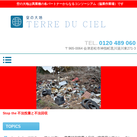
空の大地は異業種の各パートナーからなるコンソーシアム（協業作業場）です
TEL.
0120 489 060
〒965-0064 会津若松市神指町黒川湯川東271-3
Stop the 不法投棄と不法回収
TOPICS